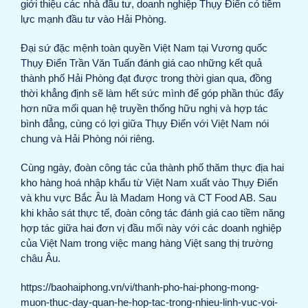
giới thiệu các nhà đầu tư, doanh nghiệp Thụy Điển có tiềm
lực mạnh đầu tư vào Hải Phòng.
Đại sứ đặc mệnh toàn quyền Việt Nam tại Vương quốc
Thụy Điển Trần Văn Tuấn đánh giá cao những kết quả
thành phố Hải Phòng đạt được trong thời gian qua, đồng
thời khẳng định sẽ làm hết sức mình để góp phần thúc đẩy
hơn nữa mối quan hệ truyền thống hữu nghị và hợp tác
bình đẳng, cùng có lợi giữa Thụy Điển với Việt Nam nói
chung và Hải Phòng nói riêng.
Cùng ngày, đoàn công tác của thành phố thăm thực địa hai
kho hàng hoá nhập khẩu từ Việt Nam xuất vào Thụy Điển
và khu vực Bắc Âu là Madam Hong và CT Food AB. Sau
khi khảo sát thực tế, đoàn công tác đánh giá cao tiềm năng
hợp tác giữa hai đơn vị đầu mối này với các doanh nghiệp
của Việt Nam trong việc mang hàng Việt sang thị trường
châu Âu.
https://baohaiphong.vn/vi/thanh-pho-hai-phong-mong-
muon-thuc-day-quan-he-hop-tac-trong-nhieu-linh-vuc-voi-