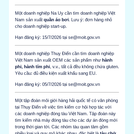
Một doanh nghiệp Na Uy cần tìm doanh nghiệp Việt
Nam sản xuất
quần áo bơi
. Lưu ý: đơn hàng nhỏ
cho doanh nghiệp start-up.
Hạn đăng ký: 15/7/2026 tại se@moit.gov.vn
Một doanh nghiệp Thuỵ Điển cần tìm doanh nghiệp
Việt Nam sản xuất OEM các sản phẩm như
hành
phi, hành tím phi
, v.v., tất cả đều không chứa gluten.
Yêu cầu: đủ điều kiện xuất khẩu sang EU.
Hạn đăng ký: 05/7/2026 tại se@moit.gov.vn
Một tập đoàn môi giới hàng hải quốc tế có văn phòng
tại Thụy Điển về việc tìm kiếm cơ hội hợp tác với
các doanh nghiệp đóng tàu Việt Nam. Tập đoàn này
tìm kiếm nhà máy đóng tàu cho các dự án đóng mới
trong thời gian tới. Các nhóm tàu quan tâm gồm
nhiều loại và quy mô khác nhau, đặc biệt là
tàu chở