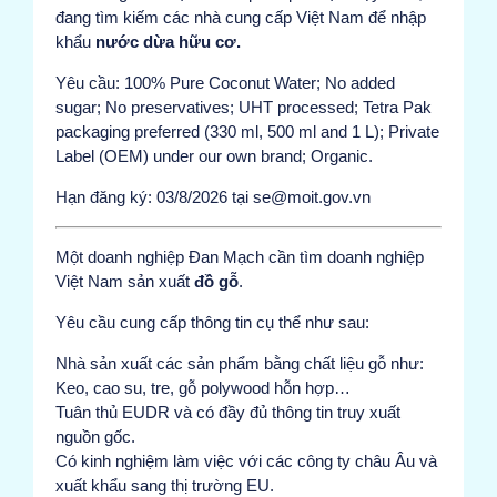
đang tìm kiếm các nhà cung cấp Việt Nam để nhập
khẩu
nước dừa hữu cơ.
Yêu cầu: 100% Pure Coconut Water; No added
sugar; No preservatives; UHT processed; Tetra Pak
packaging preferred (330 ml, 500 ml and 1 L); Private
Label (OEM) under our own brand; Organic.
Hạn đăng ký: 03/8/2026 tại se@moit.gov.vn
Một doanh nghiệp Đan Mạch cần tìm doanh nghiệp
Việt Nam sản xuất
đồ gỗ
.
Yêu cầu cung cấp thông tin cụ thể như sau:
Nhà sản xuất các sản phẩm bằng chất liệu gỗ như:
Keo, cao su, tre, gỗ polywood hỗn hợp…
Tuân thủ EUDR và có đầy đủ thông tin truy xuất
nguồn gốc.
Có kinh nghiệm làm việc với các công ty châu Âu và
xuất khẩu sang thị trường EU.