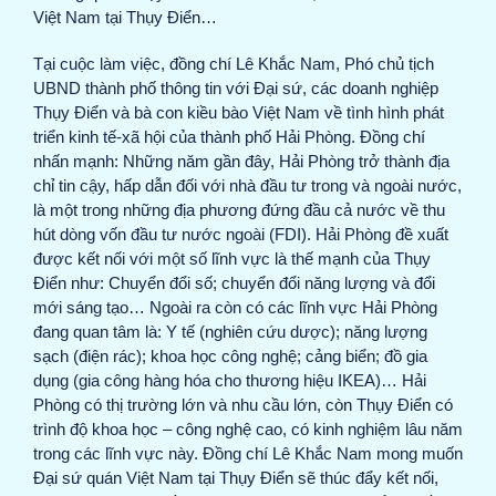
Việt Nam tại Thụy Điển…
Tại cuộc làm việc, đồng chí Lê Khắc Nam, Phó chủ tịch
UBND thành phố thông tin với Đại sứ, các doanh nghiệp
Thụy Điển và bà con kiều bào Việt Nam về tình hình phát
triển kinh tế-xã hội của thành phố Hải Phòng. Đồng chí
nhấn mạnh: Những năm gần đây, Hải Phòng trở thành địa
chỉ tin cậy, hấp dẫn đối với nhà đầu tư trong và ngoài nước,
là một trong những địa phương đứng đầu cả nước về thu
hút dòng vốn đầu tư nước ngoài (FDI). Hải Phòng đề xuất
được kết nối với một số lĩnh vực là thế mạnh của Thụy
Điển như: Chuyển đổi số; chuyển đổi năng lượng và đổi
mới sáng tạo… Ngoài ra còn có các lĩnh vực Hải Phòng
đang quan tâm là: Y tế (nghiên cứu dược); năng lượng
sạch (điện rác); khoa học công nghệ; cảng biển; đồ gia
dụng (gia công hàng hóa cho thương hiệu IKEA)… Hải
Phòng có thị trường lớn và nhu cầu lớn, còn Thụy Điển có
trình độ khoa học – công nghệ cao, có kinh nghiệm lâu năm
trong các lĩnh vực này. Đồng chí Lê Khắc Nam mong muốn
Đại sứ quán Việt Nam tại Thụy Điển sẽ thúc đẩy kết nối,