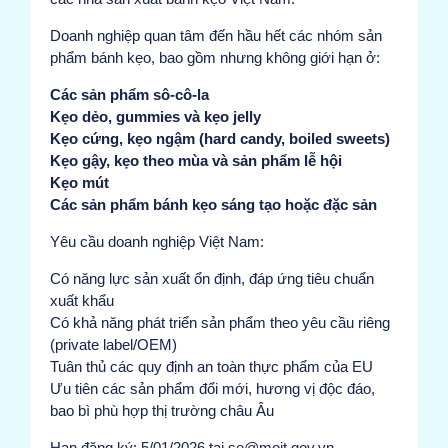
Doanh nghiệp quan tâm đến hầu hết các nhóm sản
phẩm bánh kẹo, bao gồm nhưng không giới hạn ở:
Các sản phẩm sô-cô-la
Kẹo dẻo, gummies và kẹo jelly
Kẹo cứng, kẹo ngậm (hard candy, boiled sweets)
Kẹo gậy, kẹo theo mùa và sản phẩm lễ hội
Kẹo mút
Các sản phẩm bánh kẹo sáng tạo hoặc đặc sản
Yêu cầu doanh nghiệp Việt Nam:
Có năng lực sản xuất ổn định, đáp ứng tiêu chuẩn
xuất khẩu
Có khả năng phát triển sản phẩm theo yêu cầu riêng
(private label/OEM)
Tuân thủ các quy định an toàn thực phẩm của EU
Ưu tiên các sản phẩm đổi mới, hương vị độc đáo,
bao bì phù hợp thị trường châu Âu
Hạn đăng ký: 5/01/2026 tại se@moit.gov.vn