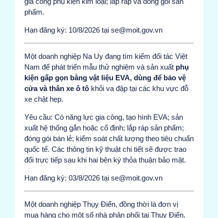
gia công phụ kiện kim loại; lắp ráp và đóng gói sản
phẩm.
Hạn đăng ký: 10/8/2026 tại se@moit.gov.vn
Một doanh nghiệp Na Uy đang tìm kiếm đối tác Việt
Nam để phát triển mẫu thử nghiệm và sản xuất
phụ
kiện gấp gọn bằng vật liệu EVA, dùng để bảo vệ
cửa và thân xe ô tô
khỏi va đập tại các khu vực đỗ
xe chật hẹp.
Yêu cầu: Có năng lực gia công, tạo hình EVA; sản
xuất hệ thống gắn hoặc cố định; lắp ráp sản phẩm;
đóng gói bán lẻ; kiểm soát chất lượng theo tiêu chuẩn
quốc tế. Các thông tin kỹ thuật chi tiết sẽ được trao
đổi trực tiếp sau khi hai bên ký thỏa thuận bảo mật.
Hạn đăng ký: 03/8/2026 tại se@moit.gov.vn
Một doanh nghiệp Thụy Điển, đồng thời là đơn vị
mua hàng cho một số nhà phân phối tại Thụy Điển,