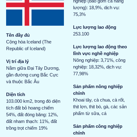
nghiệp (bao gồm cả năng
lượng): 18,9%, dịch vụ:
75,3%
Lực lượng lao động
253.100
Tên đầy đủ
Cộng hòa Iceland (The
Lực lượng lao động theo
Republic of Iceland)
lĩnh vực nghề nghiệp
Nông nghiệp: 3,71%, công
Vị trí địa lý
nghiệp: 18,32%, dịch vụ:
Nằm giữa Đại Tây Dương,
77,98%
gần đường cung Bắc Cực
và thuộc Bắc Âu
Sản phẩm nông nghiệp
chính
Diện tích
Khoai tây, cà chua, cà rốt,
103.000 km2, trong đó diện
thịt lợn, thịt bò, gà, các sản
tích đất bỏ hoang chiếm
phẩm từ sữa, cá
54%, đất đóng băng: 12%,
đất nham thạch: 11%, đất
Sản phẩm công nghiệp
trồng trọt chiếm 19%
chính