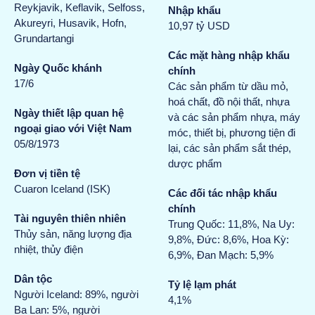
Reykjavik, Keflavik, Selfoss,
Nhập khẩu
Akureyri, Husavik, Hofn,
10,97 tỷ USD
Grundartangi
Các mặt hàng nhập khẩu
Ngày Quốc khánh
chính
17/6
Các sản phẩm từ dầu mỏ,
hoá chất, đồ nội thất, nhựa
Ngày thiết lập quan hệ
và các sản phẩm nhựa, máy
ngoại giao với Việt Nam
móc, thiết bị, phương tiện đi
05/8/1973
lại, các sản phẩm sắt thép,
dược phẩm
Đơn vị tiền tệ
Cuaron Iceland (ISK)
Các đối tác nhập khẩu
chính
Tài nguyên thiên nhiên
Trung Quốc: 11,8%, Na Uy:
Thủy sản, năng lượng địa
9,8%, Đức: 8,6%, Hoa Kỳ:
nhiệt, thủy điện
6,9%, Đan Mạch: 5,9%
Dân tộc
Tỷ lệ lạm phát
Người Iceland: 89%, người
4,1%
Ba Lan: 5%, người