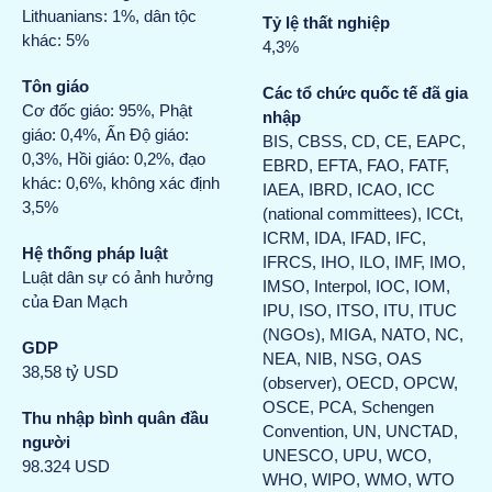
Lithuanians: 1%, dân tộc
Tỷ lệ thất nghiệp
khác: 5%
4,3%
Tôn giáo
Các tổ chức quốc tế đã gia
Cơ đốc giáo: 95%, Phật
nhập
giáo: 0,4%, Ấn Độ giáo:
BIS, CBSS, CD, CE, EAPC,
0,3%, Hồi giáo: 0,2%, đạo
EBRD, EFTA, FAO, FATF,
khác: 0,6%, không xác định
IAEA, IBRD, ICAO, ICC
3,5%
(national committees), ICCt,
ICRM, IDA, IFAD, IFC,
Hệ thống pháp luật
IFRCS, IHO, ILO, IMF, IMO,
Luật dân sự có ảnh hưởng
IMSO, Interpol, IOC, IOM,
của Đan Mạch
IPU, ISO, ITSO, ITU, ITUC
(NGOs), MIGA, NATO, NC,
GDP
NEA, NIB, NSG, OAS
38,58 tỷ USD
(observer), OECD, OPCW,
OSCE, PCA, Schengen
Thu nhập bình quân đầu
Convention, UN, UNCTAD,
người
UNESCO, UPU, WCO,
98.324 USD
WHO, WIPO, WMO, WTO