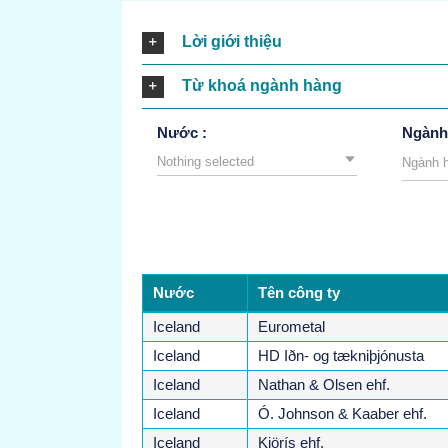
Lời giới thiệu
Từ khoá ngành hàng
Nước :
Ngành
Nothing selected
Nước
Tên công ty
Iceland
Eurometal
Iceland
HD Iðn- og tækniþjónusta
Iceland
Nathan & Olsen ehf.
Iceland
Ó. Johnson & Kaaber ehf.
Iceland
Kjörís ehf.