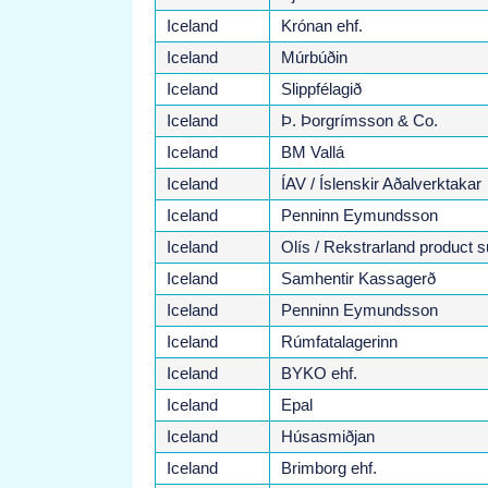
Iceland
Krónan ehf.
Iceland
Múrbúðin
Iceland
Slippfélagið
Iceland
Þ. Þorgrímsson & Co.
Iceland
BM Vallá
Iceland
ÍAV / Íslenskir Aðalverktakar
Iceland
Penninn Eymundsson
Iceland
Olís / Rekstrarland product 
Iceland
Samhentir Kassagerð
Iceland
Penninn Eymundsson
Iceland
Rúmfatalagerinn
Iceland
BYKO ehf.
Iceland
Epal
Iceland
Húsasmiðjan
Iceland
Brimborg ehf.