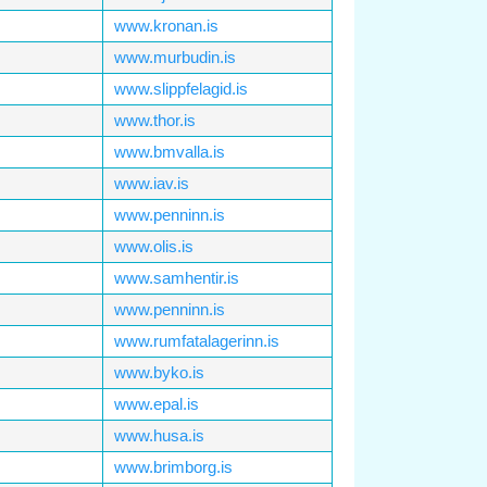
www.kronan.is
www.murbudin.is
www.slippfelagid.is
www.thor.is
www.bmvalla.is
www.iav.is
www.penninn.is
www.olis.is
www.samhentir.is
www.penninn.is
www.rumfatalagerinn.is
www.byko.is
www.epal.is
www.husa.is
www.brimborg.is