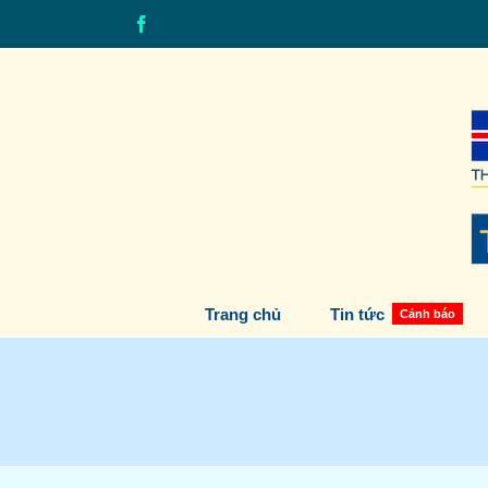
Skip
Facebook
to
content
Trang chủ
Tin tức
Cảnh báo