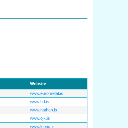
Website
www.eurometal.is
www.hd.is
www.nathan.is
www.ojk.is
www.kjoris.is