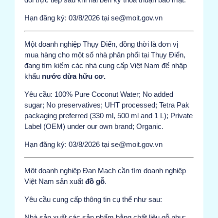
Hạn đăng ký: 03/8/2026 tại se@moit.gov.vn
Một doanh nghiệp Thụy Điển, đồng thời là đơn vị
mua hàng cho một số nhà phân phối tại Thụy Điển,
đang tìm kiếm các nhà cung cấp Việt Nam để nhập
khẩu
nước dừa hữu cơ.
Yêu cầu: 100% Pure Coconut Water; No added
sugar; No preservatives; UHT processed; Tetra Pak
packaging preferred (330 ml, 500 ml and 1 L); Private
Label (OEM) under our own brand; Organic.
Hạn đăng ký: 03/8/2026 tại se@moit.gov.vn
Một doanh nghiệp Đan Mạch cần tìm doanh nghiệp
Việt Nam sản xuất
đồ gỗ
.
Yêu cầu cung cấp thông tin cụ thể như sau:
Nhà sản xuất các sản phẩm bằng chất liệu gỗ như: