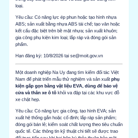
loại.
Yêu cầu: Có năng lực ép phun hoặc tạo hình nhựa
ABS; sản xuất bằng nhựa ABS tái chế; tạo vân hoặc
kết cấu đặc biệt trên bề mặt nhựa; sản xuất khuôn;
gia công phụ kiện kim loại; lắp ráp và đóng gói sản
phẩm.
Hạn đăng ký: 10/8/2026 tại se@moit.gov.vn
Một doanh nghiệp Na Uy đang tìm kiếm đối tác Việt
Nam để phát triển mẫu thử nghiệm và sản xuất
phụ
kiện gấp gọn bằng vật liệu EVA, dùng để bảo vệ
cửa và thân xe ô tô
khỏi va đập tại các khu vực đỗ
xe chật hẹp.
Yêu cầu: Có năng lực gia công, tạo hình EVA; sản
xuất hệ thống gắn hoặc cố định; lắp ráp sản phẩm;
đóng gói bán lẻ; kiểm soát chất lượng theo tiêu chuẩn
quốc tế. Các thông tin kỹ thuật chi tiết sẽ được trao
đổi trực tiếp sau khi hai bên ký thỏa thuận bảo mật.