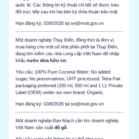
quốc tế. Các thông tin kỹ thuật chi tiết sẽ được trao
đổi trực tiếp sau khi hai bên ký thỏa thuận bảo mật.
Hạn đăng ký: 03/8/2026 tại se@moit.gov.vn
Một doanh nghiệp Thụy Điển, đồng thời là đơn vị
mua hàng cho một số nhà phân phối tại Thụy Điển,
đang tìm kiếm các nhà cung cấp Việt Nam để nhập
khẩu
nước dừa hữu cơ.
Yêu cầu: 100% Pure Coconut Water; No added
sugar; No preservatives; UHT processed; Tetra Pak
packaging preferred (330 ml, 500 ml and 1 L); Private
Label (OEM) under our own brand; Organic.
Hạn đăng ký: 03/8/2026 tại se@moit.gov.vn
Một doanh nghiệp Đan Mạch cần tìm doanh nghiệp
Việt Nam sản xuất
đồ gỗ
.
Yêu cầu cung cấp thông tin cụ thể như sau: