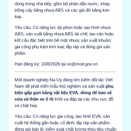
dùng trong nhà bếp, gồm bộ phận dẫn nước, khay
trồng cây bằng nhựa ABS và các giá đỡ bằng kim
loại.
Yêu cầu: Có năng lực ép phun hoặc tạo hình nhựa
ABS; sản xuất bằng nhựa ABS tái chế; tạo vân hoặc
kết cấu đặc biệt trên bề mặt nhựa; sản xuất khuôn;
gia công phụ kiện kim loại; lắp ráp và đóng gói sản
phẩm.
Hạn đăng ký: 10/8/2026 tại se@moit.gov.vn
Một doanh nghiệp Na Uy đang tìm kiếm đối tác Việt
Nam để phát triển mẫu thử nghiệm và sản xuất
phụ
kiện gấp gọn bằng vật liệu EVA, dùng để bảo vệ
cửa và thân xe ô tô
khỏi va đập tại các khu vực đỗ
xe chật hẹp.
Yêu cầu: Có năng lực gia công, tạo hình EVA; sản
xuất hệ thống gắn hoặc cố định; lắp ráp sản phẩm;
đóng gói bán lẻ; kiểm soát chất lượng theo tiêu chuẩn