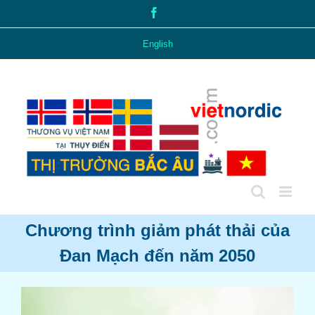
Skip
Facebook
to
content
English
Chương trình giảm phát thải của
Đan Mạch đến năm 2050
View
Larger