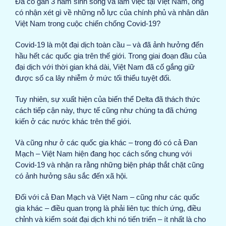
Đã có gần 3 năm sinh sống và làm việc tại Việt Nam, ông
có nhận xét gì về những nỗ lực của chính phủ và nhân dân
Việt Nam trong cuộc chiến chống Covid-19?
Covid-19 là một đại dịch toàn cầu – và đã ảnh hưởng đến
hầu hết các quốc gia trên thế giới. Trong giai đoạn đầu của
đại dịch với thời gian khá dài, Việt Nam đã cố gắng giữ
được số ca lây nhiễm ở mức tối thiểu tuyệt đối.
Tuy nhiên, sự xuất hiện của biến thể Delta đã thách thức
cách tiếp cận này, thực tế cũng như chúng ta đã chứng
kiến ở các nước khác trên thế giới.
Và cũng như ở các quốc gia khác – trong đó có cả Đan
Mạch – Việt Nam hiện đang học cách sống chung với
Covid-19 và nhận ra rằng những biện pháp thắt chặt cũng
có ảnh hưởng sâu sắc đến xã hội.
Đối với cả Đan Mạch và Việt Nam – cũng như các quốc
gia khác – điều quan trọng là phải liên tục thích ứng, điều
chỉnh và kiểm soát đại dịch khi nó tiến triển – ít nhất là cho