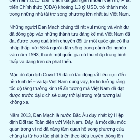
Đến năm 2015, Đan Mạch đã giải ngân khoản Viện trợ Phát
triển Chính thức (ODA) khoảng 1,3 tỷ USD, trở thành một
trong những nhà tài trợ song phương lớn nhất tại Việt Nam.
Những người Đan Mạch chúng tôi rất vui mừng và vinh dự
đã đóng góp vào những thành tựu đáng kể mà Việt Nam đã
đạt được trong quá trình chuyển đổi từ một quốc gia có thu
nhập thấp, với 58% người dân sống trong cảnh đói nghèo
vào năm 1993, thành một quốc gia có thu nhập trung bình
thấp và đang trên đà phát triển.
Mặc dù đại dịch Covid-19 đã có tác động rất tiêu cực đến
nền kinh tế – và tại Việt Nam cũng vậy, tôi tin tưởng rằng
tốc độ tăng trưởng kinh tế ấn tượng mà Việt Nam đã đạt
được trước đại dịch sẽ quay trở lại trong một tương lai
không xa.
Năm 2013, Đan Mạch là nước Bắc Âu duy nhất ký Hiệp
định Đối tác Toàn diện với Việt Nam. Đây là một dấu mốc
quan trọng vì nó đã nâng tầm quan hệ song phương của
chúng ta từ hợp tác phát triển theo kiểu truyền thống lên