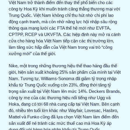
Việt Nam trở thành điểm đến thay thế phổ biến cho các
công ty Hoa Kỳ khi muốn tránh căng thẳng thương mại với
Trung Quốc. Việt Nam không chỉ thu hút nhờ chi phí lao
động cạnh tranh, mà còn nhờ năng lực hội nhập sâu rộng
thông qua mạng lưới các FTA thế hệ mới như EVFTA,
CPTPP, RCEP và UKVFTA. Các hiệp định này mở ra cánh
cửa cho hàng hóa Việt Nam tiếp cận các thị trường lớn,
làm tăng sức hấp dẫn của Việt Nam trong vai trò “công
xưởng mới” của thế giới.
Nike, một trong những thương hiệu thể thao hàng đầu thế
giới, hiện sản xuất khoảng 25% sản phẩm của mình tại Việt
Nam. Tương tự, Williams-Sonoma đã giảm tỷ trọng nhập
khẩu từ Trung Quốc xuống còn 23%, đồng thời tăng tỷ
trọng sản xuất tại Việt Nam lên mức 14%. Deckers Brands,
công ty mẹ của các thương hiệu nổi tiếng như Ugg và
Hoka, đang có tới 68 nhà cung cấp tại Việt Nam. Bên cạnh
đó, nhiều tên tuổi lớn khác như Wayfair, Lovesac, Hasbro,
Mattel và Funko cũng đã lựa chọn Việt Nam làm điểm đến
sản xuất để né tránh các mức thuế cao mà Hoa Kỳ áp
dụng đối với hàng hóa nhập khẩu từ Trung Quốc.