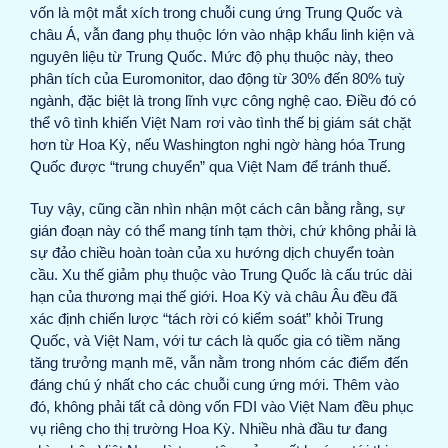
vốn là một mắt xích trong chuỗi cung ứng Trung Quốc và
châu Á, vẫn đang phụ thuộc lớn vào nhập khẩu linh kiện và
nguyên liệu từ Trung Quốc. Mức độ phụ thuộc này, theo
phân tích của Euromonitor, dao động từ 30% đến 80% tuỳ
ngành, đặc biệt là trong lĩnh vực công nghệ cao. Điều đó có
thể vô tình khiến Việt Nam rơi vào tình thế bị giám sát chặt
hơn từ Hoa Kỳ, nếu Washington nghi ngờ hàng hóa Trung
Quốc được “trung chuyển” qua Việt Nam để tránh thuế.
Tuy vậy, cũng cần nhìn nhận một cách cân bằng rằng, sự
gián đoạn này có thể mang tính tạm thời, chứ không phải là
sự đảo chiều hoàn toàn của xu hướng dịch chuyển toàn
cầu. Xu thế giảm phụ thuộc vào Trung Quốc là cấu trúc dài
hạn của thương mại thế giới. Hoa Kỳ và châu Âu đều đã
xác định chiến lược “tách rời có kiểm soát” khỏi Trung
Quốc, và Việt Nam, với tư cách là quốc gia có tiềm năng
tăng trưởng mạnh mẽ, vẫn nằm trong nhóm các điểm đến
đáng chú ý nhất cho các chuỗi cung ứng mới. Thêm vào
đó, không phải tất cả dòng vốn FDI vào Việt Nam đều phục
vụ riêng cho thị trường Hoa Kỳ. Nhiều nhà đầu tư đang