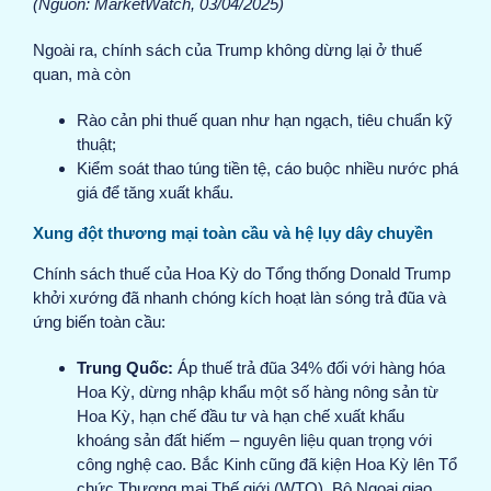
(Nguồn: MarketWatch, 03/04/2025)
Ngoài ra, chính sách của Trump không dừng lại ở thuế
quan, mà còn
Rào cản phi thuế quan như hạn ngạch, tiêu chuẩn kỹ
thuật;
Kiểm soát thao túng tiền tệ, cáo buộc nhiều nước phá
giá để tăng xuất khẩu.
Xung đột thương mại toàn cầu và hệ lụy dây chuyền
Chính sách thuế của Hoa Kỳ do Tổng thống Donald Trump
khởi xướng đã nhanh chóng kích hoạt làn sóng trả đũa và
ứng biến toàn cầu:
Trung Quốc:
Áp thuế trả đũa 34% đối với hàng hóa
Hoa Kỳ, dừng nhập khẩu một số hàng nông sản từ
Hoa Kỳ, hạn chế đầu tư và hạn chế xuất khẩu
khoáng sản đất hiếm – nguyên liệu quan trọng với
công nghệ cao. Bắc Kinh cũng đã kiện Hoa Kỳ lên Tổ
chức Thương mại Thế giới (WTO). Bộ Ngoại giao