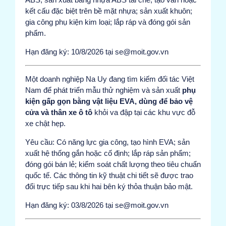
kết cấu đặc biệt trên bề mặt nhựa; sản xuất khuôn;
gia công phụ kiện kim loại; lắp ráp và đóng gói sản
phẩm.
Hạn đăng ký: 10/8/2026 tại se@moit.gov.vn
Một doanh nghiệp Na Uy đang tìm kiếm đối tác Việt
Nam để phát triển mẫu thử nghiệm và sản xuất
phụ
kiện gấp gọn bằng vật liệu EVA, dùng để bảo vệ
cửa và thân xe ô tô
khỏi va đập tại các khu vực đỗ
xe chật hẹp.
Yêu cầu: Có năng lực gia công, tạo hình EVA; sản
xuất hệ thống gắn hoặc cố định; lắp ráp sản phẩm;
đóng gói bán lẻ; kiểm soát chất lượng theo tiêu chuẩn
quốc tế. Các thông tin kỹ thuật chi tiết sẽ được trao
đổi trực tiếp sau khi hai bên ký thỏa thuận bảo mật.
Hạn đăng ký: 03/8/2026 tại se@moit.gov.vn