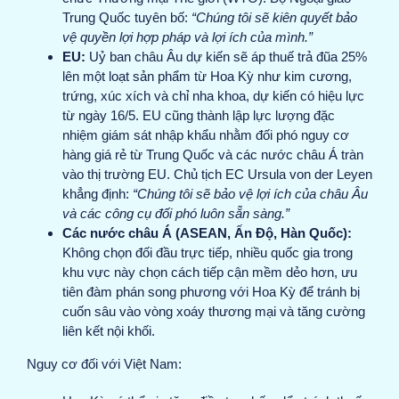
Trung Quốc tuyên bố:
“Chúng tôi sẽ kiên quyết bảo
vệ quyền lợi hợp pháp và lợi ích của mình.”
EU:
Uỷ ban châu Âu dự kiến sẽ áp thuế trả đũa 25%
lên một loạt sản phẩm từ Hoa Kỳ như kim cương,
trứng, xúc xích và chỉ nha khoa, dự kiến có hiệu lực
từ ngày 16/5. EU cũng thành lập lực lượng đặc
nhiệm giám sát nhập khẩu nhằm đối phó nguy cơ
hàng giá rẻ từ Trung Quốc và các nước châu Á tràn
vào thị trường EU. Chủ tịch EC Ursula von der Leyen
khẳng định:
“Chúng tôi sẽ bảo vệ lợi ích của châu Âu
và các công cụ đối phó luôn sẵn sàng.”
Các nước châu Á (ASEAN, Ấn Độ, Hàn Quốc):
Không chọn đối đầu trực tiếp, nhiều quốc gia trong
khu vực này chọn cách tiếp cận mềm dẻo hơn, ưu
tiên đàm phán song phương với Hoa Kỳ để tránh bị
cuốn sâu vào vòng xoáy thương mại và tăng cường
liên kết nội khối.
Nguy cơ đối với Việt Nam: