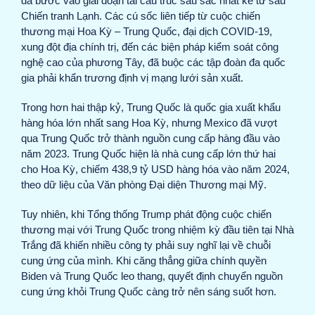
đã bước vào giai đoạn tái cấu trúc sâu sắc nhất kể từ sau
Chiến tranh Lạnh. Các cú sốc liên tiếp từ cuộc chiến
thương mại Hoa Kỳ – Trung Quốc, đại dịch COVID-19,
xung đột địa chính trị, đến các biện pháp kiểm soát công
nghệ cao của phương Tây, đã buộc các tập đoàn đa quốc
gia phải khẩn trương định vị mạng lưới sản xuất.
Trong hơn hai thập kỷ, Trung Quốc là quốc gia xuất khẩu
hàng hóa lớn nhất sang Hoa Kỳ, nhưng Mexico đã vượt
qua Trung Quốc trở thành nguồn cung cấp hàng đầu vào
năm 2023. Trung Quốc hiện là nhà cung cấp lớn thứ hai
cho Hoa Kỳ, chiếm 438,9 tỷ USD hàng hóa vào năm 2024,
theo dữ liệu của Văn phòng Đại diện Thương mại Mỹ.
Tuy nhiên, khi Tổng thống Trump phát động cuộc chiến
thương mại với Trung Quốc trong nhiệm kỳ đầu tiên tại Nhà
Trắng đã khiến nhiều công ty phải suy nghĩ lại về chuỗi
cung ứng của mình. Khi căng thẳng giữa chính quyền
Biden và Trung Quốc leo thang, quyết định chuyển nguồn
cung ứng khỏi Trung Quốc càng trở nên sáng suốt hơn.