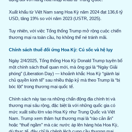
Xuất khẩu từ Việt Nam sang Hoa Kỳ năm 2024 đạt 136,6 tỷ
USD, tăng 19% so với năm 2023 (USTR, 2025).
Tuy nhiên, với việc Tổng thống Trump mở rộng cuộc chiến
thương mại ra toàn cầu, họ không thể né tránh mãi.
Chính sách thuế đối ứng Hoa Kỳ: Cú sốc và hệ lụy
Ngày 2/4/2025, Tổng thống Hoa Kỳ Donald Trump tuyên bố
một chính sách thuế quan mới, mà ông gọi là “Ngày Giải
phóng” (Liberation Day) — khoảnh khắc Hoa Kỳ “giành lại
chủ quyền kinh tế” sau nhiều thập kỷ mà theo Trump là “bị
bóc lột” trong thương mại quốc tế.
Chính sách này tạo ra những chấn động địa chính trị và
thương mại sâu rộng, đặc biệt là với những quốc gia có
mức xuất siêu lớn vào Hoa Kỳ như Trung Quốc và Việt
Nam. Trump xem thâm hụt thương mại là “rào cản ẩn”
hoặc “thuế ngầm” mà các nước áp lên hàng hóa Hoa Kỳ,
dù thực tế, đây chỉ là chênh lệch cung cầu thương mại.