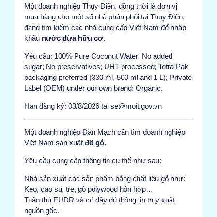
Một doanh nghiệp Thụy Điển, đồng thời là đơn vị
mua hàng cho một số nhà phân phối tại Thụy Điển,
đang tìm kiếm các nhà cung cấp Việt Nam để nhập
khẩu
nước dừa hữu cơ.
Yêu cầu: 100% Pure Coconut Water; No added
sugar; No preservatives; UHT processed; Tetra Pak
packaging preferred (330 ml, 500 ml and 1 L); Private
Label (OEM) under our own brand; Organic.
Hạn đăng ký: 03/8/2026 tại se@moit.gov.vn
Một doanh nghiệp Đan Mạch cần tìm doanh nghiệp
Việt Nam sản xuất
đồ gỗ
.
Yêu cầu cung cấp thông tin cụ thể như sau:
Nhà sản xuất các sản phẩm bằng chất liệu gỗ như:
Keo, cao su, tre, gỗ polywood hỗn hợp…
Tuân thủ EUDR và có đầy đủ thông tin truy xuất
nguồn gốc.