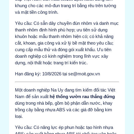
khung cho các mô-đun trang trí bằng rêu trên tường
và mặt tiền công trình.
Yêu cầu: Có sẵn dây chuyền đùn nhôm và danh mục
thanh nhôm định hình phù hợp; ưu tiên sử dụng
khuôn hoặc mẫu thanh nhôm hiện có; có khả năng
cắt, khoan, gia công và xử lý bề mặt theo yêu cầu;
cung cấp mẫu thử và đóng gói xuất khẩu. Ưu tiên
doanh nghiệp có kinh nghiệm trong lĩnh vực xây
dựng, nội thất hoặc trang trí kiến trúc.
Hạn đăng ký: 10/8/2026 tại se@moit.gov.vn
Một doanh nghiệp Na Uy đang tìm kiếm đối tác Việt
Nam để sản xuất
hệ thống vườn rau thẳng đứng
dùng trong nhà bếp, gồm bộ phận dẫn nước, khay
trồng cây bằng nhựa ABS và các giá đỡ bằng kim
loại.
Yêu cầu: Có năng lực ép phun hoặc tạo hình nhựa
ABS; sản xuất bằng nhựa ABS tái chế; tạo vân hoặc