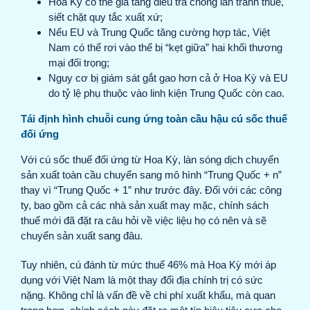
Hoa Kỳ có thể gia tăng điều tra chống lẩn tránh thuế,
siết chặt quy tắc xuất xứ;
Nếu EU và Trung Quốc tăng cường hợp tác, Việt
Nam có thể rơi vào thế bị “kẹt giữa” hai khối thương
mại đối trọng;
Nguy cơ bị giám sát gắt gao hơn cả ở Hoa Kỳ và EU
do tỷ lệ phụ thuộc vào linh kiện Trung Quốc còn cao.
Tái định hình chuỗi cung ứng toàn cầu hậu cú sốc thuế
đối ứng
Với cú sốc thuế đối ứng từ Hoa Kỳ, làn sóng dịch chuyển
sản xuất toàn cầu chuyển sang mô hình “Trung Quốc + n”
thay vì “Trung Quốc + 1” như trước đây. Đối với các công
ty, bao gồm cả các nhà sản xuất may mặc, chính sách
thuế mới đã đặt ra câu hỏi về việc liệu họ có nên và sẽ
chuyển sản xuất sang đâu.
Tuy nhiên, cú đánh từ mức thuế 46% mà Hoa Kỳ mới áp
dụng với Việt Nam là một thay đổi địa chính trị có sức
nặng. Không chỉ là vấn đề về chi phí xuất khẩu, mà quan