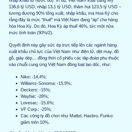
nhập khẩu từ nước đó). Ví dụ, Việt Nam xuất sang Mỹ
136,6 tỷ USD, nhập 13,1 tỷ USD, thâm hụt 123,5 tỷ USD –
tương đương 90% tổng xuất, nhập khẩu, mà Hoa Kỳ cho
rằng đây là mức “thuế” mà Việt Nam đang “áp” cho hàng
hóa Hoa Kỳ. Do đó, Hoa Kỳ áp thuế 46%, tức một nửa
mức tính toán (90%/2).
Quyết định này gây sức ép trực tiếp lên các ngành hàng
xuất khẩu chủ lực của Việt Nam như điện tử, dệt may, đồ
gỗ, giày dép… đồng thời cổ phiếu các tập đoàn phụ thuộc
vào chuỗi cung ứng Việt Nam đồng loạt lao dốc, như:
Nike: -14,4%;
Williams-Sonoma: -15,9%;
Deckers: -15%;
Wayfair: -28%;
Lovesac: -15,6%;
VF Corp.: -25%;
Các công ty đồ chơi như Mattel, Hasbro, Funko:
giảm trên 10%.