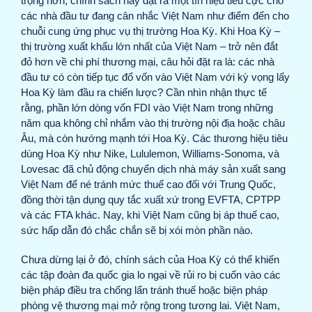
trọng hơn, chính sách này đặt ra một tín hiệu tiêu cực cho
các nhà đầu tư đang cân nhắc Việt Nam như điểm đến cho
chuỗi cung ứng phục vụ thị trường Hoa Kỳ. Khi Hoa Kỳ –
thị trường xuất khẩu lớn nhất của Việt Nam – trở nên đắt
đỏ hơn về chi phí thương mại, câu hỏi đặt ra là: các nhà
đầu tư có còn tiếp tục đổ vốn vào Việt Nam với kỳ vọng lấy
Hoa Kỳ làm đầu ra chiến lược? Cần nhìn nhận thực tế
rằng, phần lớn dòng vốn FDI vào Việt Nam trong những
năm qua không chỉ nhắm vào thị trường nội địa hoặc châu
Âu, mà còn hướng mạnh tới Hoa Kỳ. Các thương hiệu tiêu
dùng Hoa Kỳ như Nike, Lululemon, Williams-Sonoma, và
Lovesac đã chủ động chuyển dịch nhà máy sản xuất sang
Việt Nam để né tránh mức thuế cao đối với Trung Quốc,
đồng thời tận dụng quy tắc xuất xứ trong EVFTA, CPTPP
và các FTA khác. Nay, khi Việt Nam cũng bị áp thuế cao,
sức hấp dẫn đó chắc chắn sẽ bị xói mòn phần nào.
Chưa dừng lại ở đó, chính sách của Hoa Kỳ có thể khiến
các tập đoàn đa quốc gia lo ngại về rủi ro bị cuốn vào các
biện pháp điều tra chống lẩn tránh thuế hoặc biện pháp
phòng vệ thương mại mở rộng trong tương lai. Việt Nam,