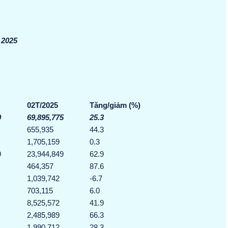
 2025
02
T/202
5
Tăng/giảm (%)
9
69,895,775
25.3
655,935
44.3
1,705,159
0.3
9
23,944,849
62.9
464,357
87.6
1,039,742
-6.7
703,115
6.0
8,525,572
41.9
2,485,989
66.3
1,990,712
28.3