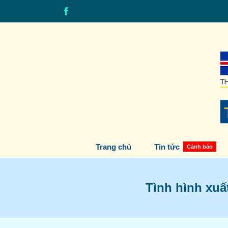
Skip
Facebook
to
content
Trang chủ
Tin tức
Cảnh báo
Tình hình xuấ