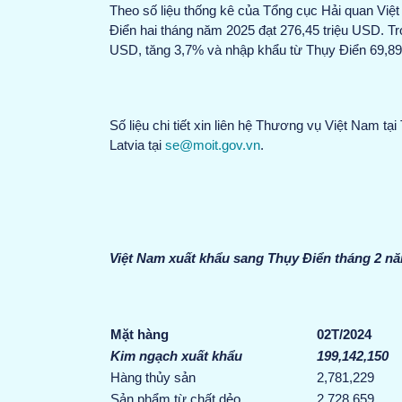
Theo số liệu thống kê của Tổng cục Hải quan Vi
Điển hai tháng năm 2025 đạt 276,45 triệu USD. Tr
USD, tăng 3,7% và nhập khẩu từ Thụy Điển 69,89
Số liệu chi tiết xin liên hệ Thương vụ Việt Nam t
Latvia tại
se@moit.gov.vn
.
Việt Nam xuất khẩu sang Thụy Điển tháng 2 n
Mặt hàng
02T
/
2
02
4
Kim ngạch xuất khẩu
199,142,150
Hàng thủy sản
2,781,229
Sản phẩm từ chất dẻo
2,728,659