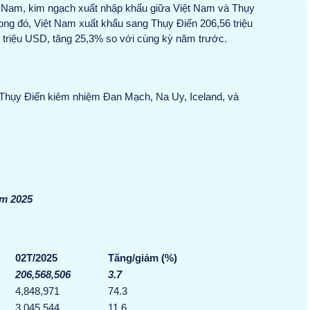
ệt Nam, kim ngạch xuất nhập khẩu giữa Việt Nam và Thụy
ong đó, Việt Nam xuất khẩu sang Thụy Điển 206,56 triệu
 triệu USD, tăng 25,3% so với cùng kỳ năm trước.
ại Thụy Điển kiêm nhiệm Đan Mạch, Na Uy, Iceland, và
ăm 2025
02T
/202
5
Tăng/giảm (%)
206,568,506
3.7
4,848,971
74.3
3,045,544
11.6