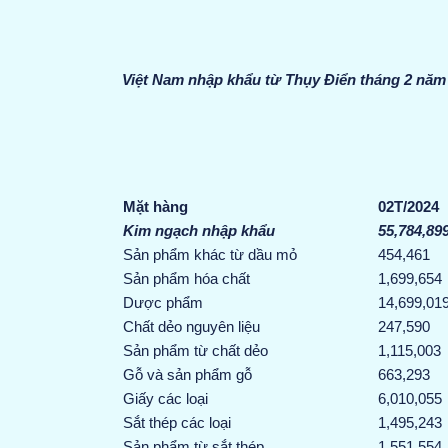
Việt Nam nhập khẩu từ Thụy Điển tháng 2 năm
Mặt hàng
02
T/202
4
Kim ngạch nhập khẩu
55,784,89
Sản phẩm khác từ dầu mỏ
454,461
Sản phẩm hóa chất
1,699,654
Dược phẩm
14,699,01
Chất dẻo nguyên liệu
247,590
Sản phẩm từ chất dẻo
1,115,003
Gỗ và sản phẩm gỗ
663,293
Giấy các loại
6,010,055
Sắt thép các loại
1,495,243
Sản phẩm từ sắt thép
1,551,554