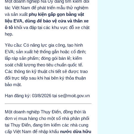
Một doanh nghiệp Na Uy đang tìm kiếm đối
tác Việt Nam để phát triển mẫu thử nghiệm
và sản xuất
phụ kiện gấp gọn bằng vật
liệu EVA, dùng để bảo vệ cửa và thân xe
ô tô
khỏi va đập tại các khu vực đỗ xe chật
hẹp.
Yêu cầu: Có năng lực gia công, tạo hình
EVA; sản xuất hệ thống gắn hoặc cố định;
lắp ráp sản phẩm; đóng gói bán lẻ; kiểm
soát chất lượng theo tiêu chuẩn quốc tế.
Các thông tin kỹ thuật chi tiết sẽ được trao
đổi trực tiếp sau khi hai bên ký thỏa thuận
bảo mật.
Hạn đăng ký: 03/8/2026 tại se@moit.gov.vn
Một doanh nghiệp Thụy Điển, đồng thời là
đơn vị mua hàng cho một số nhà phân phối
tại Thụy Điển, đang tìm kiếm các nhà cung
cấp Việt Nam để nhập khẩu
nước dừa hữu