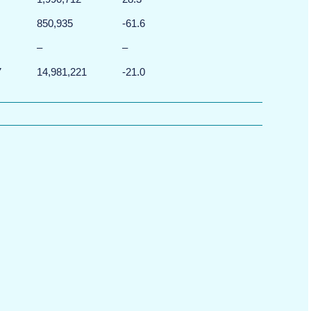
850,935
-61.6
–
–
7
14,981,221
-21.0