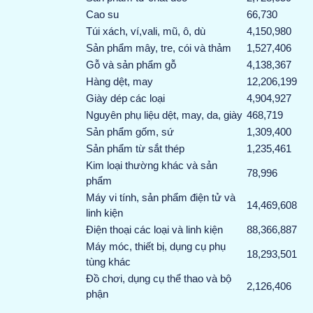
Cao su
66,730
Túi xách, ví,vali, mũ, ô, dù
4,150,980
Sản phẩm mây, tre, cói và thảm
1,527,406
Gỗ và sản phẩm gỗ
4,138,367
Hàng dệt, may
12,206,199
Giày dép các loại
4,904,927
Nguyên phụ liệu dệt, may, da, giày
468,719
Sản phẩm gốm, sứ
1,309,400
Sản phẩm từ sắt thép
1,235,461
Kim loại thường khác và sản
78,996
phẩm
Máy vi tính, sản phẩm điện tử và
14,469,608
linh kiện
Điện thoại các loại và linh kiện
88,366,887
Máy móc, thiết bị, dụng cụ phụ
18,293,501
tùng khác
Đồ chơi, dụng cụ thể thao và bộ
2,126,406
phận