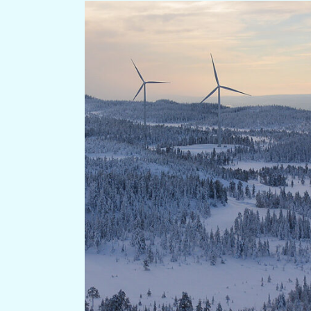
View
Larger
Image