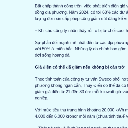
Bất chấp thành công trên, việc phát triển điện g
đồng địa phương. Năm 2024, có tới 63% các dự án 
lượng đơn xin cấp phép cũng giảm sút đáng kể vì l
– Khi các công ty nhận thấy rủi ro bị từ chối cao,
Sự phản đối mạnh mẽ nhất đến từ các địa phương
với 50% ở miền bắc. Những lý do chính bao gồm lo
đời sống hoang dã.
Giá điện có thể đã giảm nếu không bị cản trở
Theo tính toán của công ty tư vấn Sweco phối hợ
phương không ngăn cản, Thuỵ Điển có thể đã có 
giảm giá điện từ 21 đến 33 öre mỗi kilowatt giờ v
nghiệp.
Với mức tiêu thụ trung bình khoảng 20.000 kWh mỗ
4.000 đến 6.000 kronor mỗi năm (chưa tính thuế 