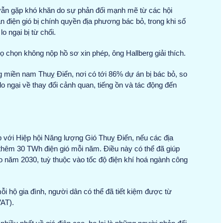
ió vẫn gặp khó khăn do sự phản đối mạnh mẽ từ các hội
điện gió bị chính quyền địa phương bác bỏ, trong khi số
o ngại bị từ chối.
 họ chọn không nộp hồ sơ xin phép, ông Hallberg giải thích.
 miền nam Thuỵ Điển, nơi có tới 86% dự án bị bác bỏ, so
 ngại về thay đổi cảnh quan, tiếng ồn và tác động đến
p với Hiệp hội Năng lượng Gió Thuỵ Điển, nếu các địa
thêm 30 TWh điện gió mỗi năm. Điều này có thể đã giúp
ào năm 2030, tuỳ thuộc vào tốc độ điện khí hoá ngành công
i hộ gia đình, người dân có thể đã tiết kiệm được từ
VAT).