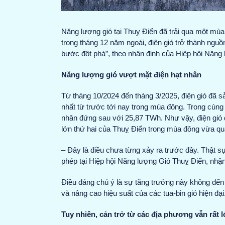
Năng lượng gió tại Thuỵ Điển đã trải qua một mùa
trong tháng 12 năm ngoái, điện gió trở thành ngu
bước đột phá”, theo nhận định của Hiệp hội Năng
Năng lượng gió vượt mặt điện hạt nhân
Từ tháng 10/2024 đến tháng 3/2025, điện gió đã 
nhất từ trước tới nay trong mùa đông. Trong cùng
nhân đứng sau với 25,87 TWh. Như vậy, điện gió 
lớn thứ hai của Thuỵ Điển trong mùa đông vừa qu
– Đây là điều chưa từng xảy ra trước đây. Thật s
phép tại Hiệp hội Năng lượng Gió Thuỵ Điển, nhận
Điều đáng chú ý là sự tăng trưởng này không đến 
và nâng cao hiệu suất của các tua-bin gió hiện đại
Tuy nhiên, cản trở từ các địa phương vẫn rất 