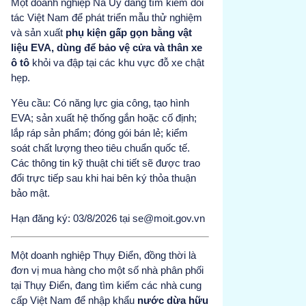
Một doanh nghiệp Na Uy đang tìm kiếm đối
tác Việt Nam để phát triển mẫu thử nghiệm
và sản xuất
phụ kiện gấp gọn bằng vật
liệu EVA, dùng để bảo vệ cửa và thân xe
ô tô
khỏi va đập tại các khu vực đỗ xe chật
hẹp.
Yêu cầu: Có năng lực gia công, tạo hình
EVA; sản xuất hệ thống gắn hoặc cố định;
lắp ráp sản phẩm; đóng gói bán lẻ; kiểm
soát chất lượng theo tiêu chuẩn quốc tế.
Các thông tin kỹ thuật chi tiết sẽ được trao
đổi trực tiếp sau khi hai bên ký thỏa thuận
bảo mật.
Hạn đăng ký: 03/8/2026 tại se@moit.gov.vn
Một doanh nghiệp Thụy Điển, đồng thời là
đơn vị mua hàng cho một số nhà phân phối
tại Thụy Điển, đang tìm kiếm các nhà cung
cấp Việt Nam để nhập khẩu
nước dừa hữu