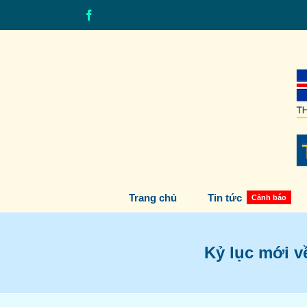
Skip
Facebook
to
content
Trang chủ
Tin tức
Cảnh báo
Kỷ lục mới v