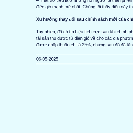
– Thật trớ trêu là ở những nơi người ta than phiền
điện gió mạnh mẽ nhất. Chúng tôi thấy điều này th
Xu hướng thay đổi sau chính sách mới của ch
Tuy nhiên, đã có tín hiệu tích cực sau khi chính 
tài sản thu được từ điện gió về cho các địa phương
được chấp thuận chỉ là 29%, nhưng sau đó đã tăn
06-05-2025