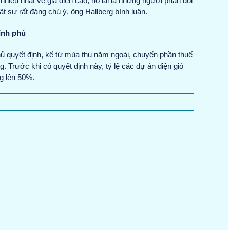
 nhiều nhất về giá điện cao, họ lại là những người phản đối
ật sự rất đáng chú ý, ông Hallberg bình luận.
ính phủ
phủ quyết định, kể từ mùa thu năm ngoái, chuyển phần thuế
. Trước khi có quyết định này, tỷ lệ các dự án điện gió
g lên 50%.