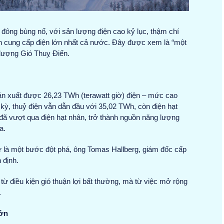
 đông bùng nổ, với sản lượng điện cao kỷ lục, thậm chí
ồn cung cấp điện lớn nhất cả nước. Đây được xem là “một
 lượng Gió Thuỵ Điển.
sản xuất được 26,23 TWh (terawatt giờ) điện – mức cao
 kỳ, thuỷ điện vẫn dẫn đầu với 35,02 TWh, còn điện hạt
đã vượt qua điện hạt nhân, trở thành nguồn năng lượng
a.
ự là một bước đột phá, ông Tomas Hallberg, giám đốc cấp
 định.
từ điều kiện gió thuận lợi bất thường, mà từ việc mở rộng
.
lớn