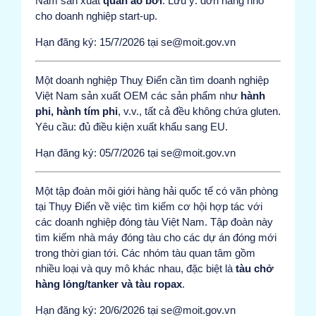
Nam sản xuất
quần áo bơi
. Lưu ý: đơn hàng nhỏ
cho doanh nghiệp start-up.
Hạn đăng ký: 15/7/2026 tại se@moit.gov.vn
Một doanh nghiệp Thuỵ Điển cần tìm doanh nghiệp
Việt Nam sản xuất OEM các sản phẩm như
hành
phi, hành tím phi
, v.v., tất cả đều không chứa gluten.
Yêu cầu: đủ điều kiện xuất khẩu sang EU.
Hạn đăng ký: 05/7/2026 tại se@moit.gov.vn
Một tập đoàn môi giới hàng hải quốc tế có văn phòng
tại Thụy Điển về việc tìm kiếm cơ hội hợp tác với
các doanh nghiệp đóng tàu Việt Nam. Tập đoàn này
tìm kiếm nhà máy đóng tàu cho các dự án đóng mới
trong thời gian tới. Các nhóm tàu quan tâm gồm
nhiều loại và quy mô khác nhau, đặc biệt là
tàu chở
hàng lỏng/tanker và tàu ropax
.
Hạn đăng ký: 20/6/2026 tại se@moit.gov.vn