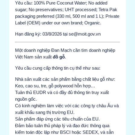
Yêu cầu: 100% Pure Coconut Water; No added
sugar; No preservatives; UHT processed; Tetra Pak
packaging preferred (330 ml, 500 ml and 1 L); Private
Label (OEM) under our own brand; Organic.
Hạn đăng ký: 03/8/2026 tại se@moit.gov.vn
Một doanh nghiệp Đan Mạch cần tìm doanh nghiệp
Việt Nam sản xuất
đồ gỗ
.
Yêu cầu cung cấp thông tin cụ thể như sau:
Nhà sản xuất các sản phẩm bằng chất liệu gỗ như:
Keo, cao su, tre, gỗ polywood hỗn hợp…
Tuân thủ EUDR và có đầy đủ thông tin truy xuất
nguồn gốc.
Có kinh nghiệm làm việc với các công ty châu Âu và
xuất khẩu sang thị trường EU.
Sản phẩm đáp ứng các tiêu chuẩn của EU.
Đảm bảo tuân thủ pháp lý và đạo đức thông qua
kiểm toán độc lập như BSCI hoặc SEDEX, và sẵn