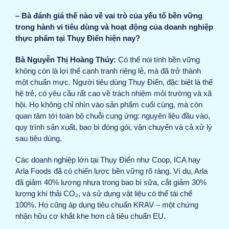
– Bà đánh giá thế nào về vai trò của yếu tố bền vững
trong hành vi tiêu dùng và hoạt động của doanh nghiệp
thực phẩm tại Thụy Điển hiện nay?
Bà Nguyễn Thị Hoàng Thúy:
Có thể nói tính bền vững
không còn là lợi thế cạnh tranh riêng lẻ, mà đã trở thành
một chuẩn mực. Người tiêu dùng Thụy Điển, đặc biệt là thế
hệ trẻ, có yêu cầu rất cao về trách nhiệm môi trường và xã
hội. Họ không chỉ nhìn vào sản phẩm cuối cùng, mà còn
quan tâm tới toàn bộ chuỗi cung ứng: nguyên liệu đầu vào,
quy trình sản xuất, bao bì đóng gói, vận chuyển và cả xử lý
sau tiêu dùng.
Các doanh nghiệp lớn tại Thụy Điển như Coop, ICA hay
Arla Foods đã có chiến lược bền vững rõ ràng. Ví dụ, Arla
đã giảm 40% lượng nhựa trong bao bì sữa, cắt giảm 30%
lượng khí thải CO₂, và sử dụng vật liệu có thể tái chế
100%. Họ cũng áp dụng tiêu chuẩn KRAV – một chứng
nhận hữu cơ khắt khe hơn cả tiêu chuẩn EU.