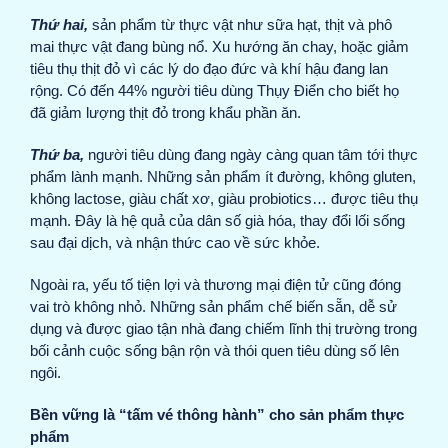
Thứ hai,
sản phẩm từ thực vật như sữa hạt, thịt và phô
mai thực vật đang bùng nổ. Xu hướng ăn chay, hoặc giảm
tiêu thụ thịt đỏ vì các lý do đạo đức và khí hậu đang lan
rộng. Có đến 44% người tiêu dùng Thụy Điển cho biết họ
đã giảm lượng thịt đỏ trong khẩu phần ăn.
Thứ ba,
người tiêu dùng đang ngày càng quan tâm tới thực
phẩm lành mạnh. Những sản phẩm ít đường, không gluten,
không lactose, giàu chất xơ, giàu probiotics… được tiêu thụ
mạnh. Đây là hệ quả của dân số già hóa, thay đổi lối sống
sau đại dịch, và nhận thức cao về sức khỏe.
Ngoài ra, yếu tố tiện lợi và thương mại điện tử cũng đóng
vai trò không nhỏ. Những sản phẩm chế biến sẵn, dễ sử
dụng và được giao tận nhà đang chiếm lĩnh thị trường trong
bối cảnh cuộc sống bận rộn và thói quen tiêu dùng số lên
ngôi.
Bền vững là “tấm vé thông hành” cho sản phẩm thực
phẩm