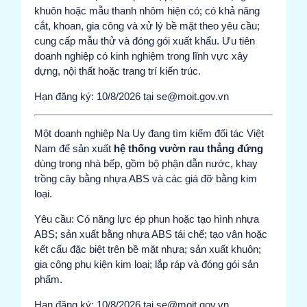
khuôn hoặc mẫu thanh nhôm hiện có; có khả năng
cắt, khoan, gia công và xử lý bề mặt theo yêu cầu;
cung cấp mẫu thử và đóng gói xuất khẩu. Ưu tiên
doanh nghiệp có kinh nghiệm trong lĩnh vực xây
dựng, nội thất hoặc trang trí kiến trúc.
Hạn đăng ký: 10/8/2026 tại se@moit.gov.vn
Một doanh nghiệp Na Uy đang tìm kiếm đối tác Việt
Nam để sản xuất
hệ thống vườn rau thẳng đứng
dùng trong nhà bếp, gồm bộ phận dẫn nước, khay
trồng cây bằng nhựa ABS và các giá đỡ bằng kim
loại.
Yêu cầu: Có năng lực ép phun hoặc tạo hình nhựa
ABS; sản xuất bằng nhựa ABS tái chế; tạo vân hoặc
kết cấu đặc biệt trên bề mặt nhựa; sản xuất khuôn;
gia công phụ kiện kim loại; lắp ráp và đóng gói sản
phẩm.
Hạn đăng ký: 10/8/2026 tại se@moit.gov.vn