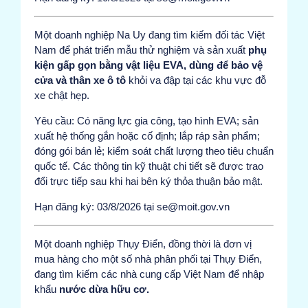
Một doanh nghiệp Na Uy đang tìm kiếm đối tác Việt
Nam để phát triển mẫu thử nghiệm và sản xuất
phụ
kiện gấp gọn bằng vật liệu EVA, dùng để bảo vệ
cửa và thân xe ô tô
khỏi va đập tại các khu vực đỗ
xe chật hẹp.
Yêu cầu: Có năng lực gia công, tạo hình EVA; sản
xuất hệ thống gắn hoặc cố định; lắp ráp sản phẩm;
đóng gói bán lẻ; kiểm soát chất lượng theo tiêu chuẩn
quốc tế. Các thông tin kỹ thuật chi tiết sẽ được trao
đổi trực tiếp sau khi hai bên ký thỏa thuận bảo mật.
Hạn đăng ký: 03/8/2026 tại se@moit.gov.vn
Một doanh nghiệp Thụy Điển, đồng thời là đơn vị
mua hàng cho một số nhà phân phối tại Thụy Điển,
đang tìm kiếm các nhà cung cấp Việt Nam để nhập
khẩu
nước dừa hữu cơ.