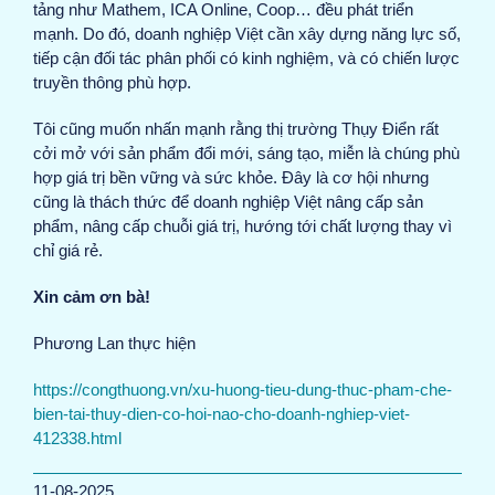
tảng như Mathem, ICA Online, Coop… đều phát triển
mạnh. Do đó, doanh nghiệp Việt cần xây dựng năng lực số,
tiếp cận đối tác phân phối có kinh nghiệm, và có chiến lược
truyền thông phù hợp.
Tôi cũng muốn nhấn mạnh rằng thị trường Thụy Điển rất
cởi mở với sản phẩm đổi mới, sáng tạo, miễn là chúng phù
hợp giá trị bền vững và sức khỏe. Đây là cơ hội nhưng
cũng là thách thức để doanh nghiệp Việt nâng cấp sản
phẩm, nâng cấp chuỗi giá trị, hướng tới chất lượng thay vì
chỉ giá rẻ.
Xin cảm ơn bà!
Phương Lan thực hiện
https://congthuong.vn/xu-huong-tieu-dung-thuc-pham-che-
bien-tai-thuy-dien-co-hoi-nao-cho-doanh-nghiep-viet-
412338.html
11-08-2025