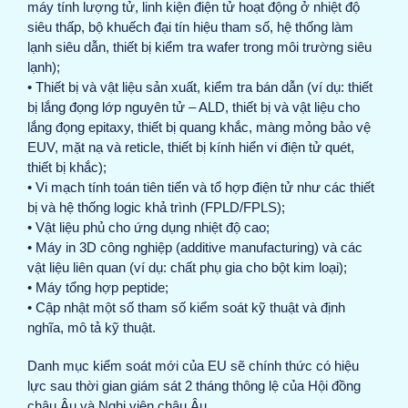
máy tính lượng tử, linh kiện điện tử hoạt động ở nhiệt độ
siêu thấp, bộ khuếch đại tín hiệu tham số, hệ thống làm
lạnh siêu dẫn, thiết bị kiểm tra wafer trong môi trường siêu
lạnh);
• Thiết bị và vật liệu sản xuất, kiểm tra bán dẫn (ví dụ: thiết
bị lắng đọng lớp nguyên tử – ALD, thiết bị và vật liệu cho
lắng đọng epitaxy, thiết bị quang khắc, màng mỏng bảo vệ
EUV, mặt nạ và reticle, thiết bị kính hiển vi điện tử quét,
thiết bị khắc);
• Vi mạch tính toán tiên tiến và tổ hợp điện tử như các thiết
bị và hệ thống logic khả trình (FPLD/FPLS);
• Vật liệu phủ cho ứng dụng nhiệt độ cao;
• Máy in 3D công nghiệp (additive manufacturing) và các
vật liệu liên quan (ví dụ: chất phụ gia cho bột kim loại);
• Máy tổng hợp peptide;
• Cập nhật một số tham số kiểm soát kỹ thuật và định
nghĩa, mô tả kỹ thuật.
Danh mục kiểm soát mới của EU sẽ chính thức có hiệu
lực sau thời gian giám sát 2 tháng thông lệ của Hội đồng
châu Âu và Nghị viện châu Âu.