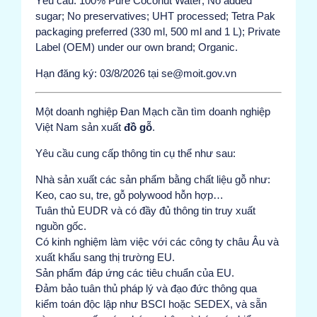
Yêu cầu: 100% Pure Coconut Water; No added
sugar; No preservatives; UHT processed; Tetra Pak
packaging preferred (330 ml, 500 ml and 1 L); Private
Label (OEM) under our own brand; Organic.
Hạn đăng ký: 03/8/2026 tại se@moit.gov.vn
Một doanh nghiệp Đan Mạch cần tìm doanh nghiệp
Việt Nam sản xuất
đồ gỗ
.
Yêu cầu cung cấp thông tin cụ thể như sau:
Nhà sản xuất các sản phẩm bằng chất liệu gỗ như:
Keo, cao su, tre, gỗ polywood hỗn hợp…
Tuân thủ EUDR và có đầy đủ thông tin truy xuất
nguồn gốc.
Có kinh nghiệm làm việc với các công ty châu Âu và
xuất khẩu sang thị trường EU.
Sản phẩm đáp ứng các tiêu chuẩn của EU.
Đảm bảo tuân thủ pháp lý và đạo đức thông qua
kiểm toán độc lập như BSCI hoặc SEDEX, và sẵn