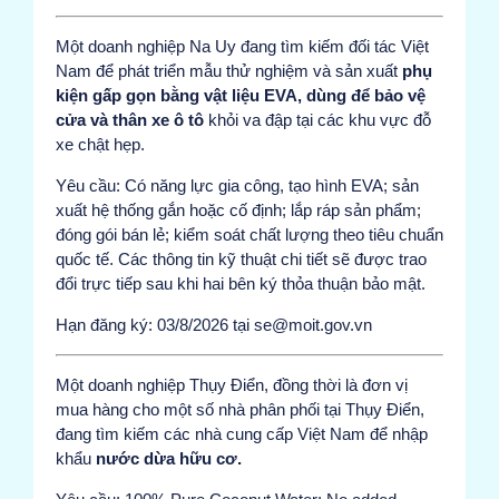
Một doanh nghiệp Na Uy đang tìm kiếm đối tác Việt
Nam để phát triển mẫu thử nghiệm và sản xuất
phụ
kiện gấp gọn bằng vật liệu EVA, dùng để bảo vệ
cửa và thân xe ô tô
khỏi va đập tại các khu vực đỗ
xe chật hẹp.
Yêu cầu: Có năng lực gia công, tạo hình EVA; sản
xuất hệ thống gắn hoặc cố định; lắp ráp sản phẩm;
đóng gói bán lẻ; kiểm soát chất lượng theo tiêu chuẩn
quốc tế. Các thông tin kỹ thuật chi tiết sẽ được trao
đổi trực tiếp sau khi hai bên ký thỏa thuận bảo mật.
Hạn đăng ký: 03/8/2026 tại se@moit.gov.vn
Một doanh nghiệp Thụy Điển, đồng thời là đơn vị
mua hàng cho một số nhà phân phối tại Thụy Điển,
đang tìm kiếm các nhà cung cấp Việt Nam để nhập
khẩu
nước dừa hữu cơ.