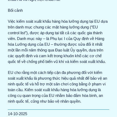
Bối cảnh
Việc kiểm soát xuất khẩu hàng hóa lưỡng dụng tại EU dựa
trên danh mục chung các mặt hàng lưỡng dụng (“EU
control list”), được áp dụng tại tất cả các quốc gia thành
viên. Danh mục này – là Phụ lục I của Quy định về Hàng
hóa Lưỡng dụng của EU – thường được sửa đổi ít nhất
một lần mỗi năm thông qua Đạo luật Ủy quyền, dựa trên
các quyết định và cam kết trong khuôn khổ các cơ chế
quốc tế về chống phổ biến vũ khí và kiểm soát xuất khẩu.
EU cho rằng một cách tiếp cận đa phương đối với kiểm
soát xuất khẩu là phương thức hiệu quả nhất để bảo vệ an
ninh quốc tế và hỗ trợ một sân chơi công bằng ở phạm vi
toàn cầu. Kiểm soát xuất khẩu hàng hóa lưỡng dụng là
công cụ quan trọng của EU nhằm bảo đảm hòa bình, an
ninh quốc tế, cũng như bảo vệ nhân quyền.
14-10-2025