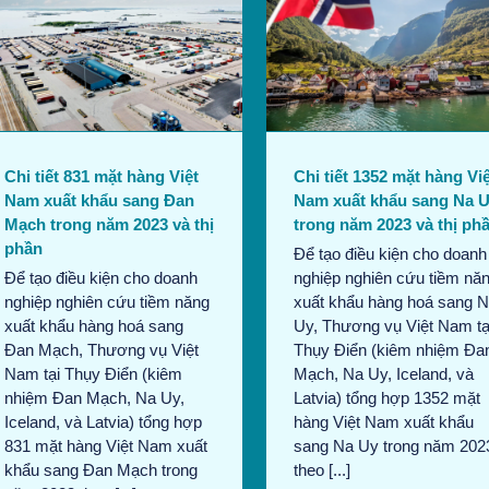
Chi tiết 1352 mặt hàng Việt
Nam xuất khẩu sang Na Uy
trong năm 2023 và thị phần
Bản tin tháng 8/2024
Tin
thương mại
Chi tiết 831 mặt hàng Việt
Chi tiết 1352 mặt hàng Vi
Nam xuất khẩu sang Đan
Nam xuất khẩu sang Na 
Mạch trong năm 2023 và thị
trong năm 2023 và thị ph
phần
Để tạo điều kiện cho doanh
Để tạo điều kiện cho doanh
nghiệp nghiên cứu tiềm nă
nghiệp nghiên cứu tiềm năng
xuất khẩu hàng hoá sang 
xuất khẩu hàng hoá sang
Uy, Thương vụ Việt Nam tạ
Đan Mạch, Thương vụ Việt
Thụy Điển (kiêm nhiệm Đa
Nam tại Thụy Điển (kiêm
Mạch, Na Uy, Iceland, và
nhiệm Đan Mạch, Na Uy,
Latvia) tổng hợp 1352 mặt
Iceland, và Latvia) tổng hợp
hàng Việt Nam xuất khẩu
831 mặt hàng Việt Nam xuất
sang Na Uy trong năm 202
khẩu sang Đan Mạch trong
theo [...]