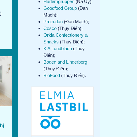
Harlemgruppen
(Na Uy);
Goodfood Group
(Đan
)
Mạch);
Procudan
(Đan Mạch);
Cosco
(Thụy Điển);
Orkla Confectionery &
Snacks
(Thụy Điển);
K A Lundbladh
(Thụy
Điển);
Boden and Linderberg
(Thụy Điển);
BioFood
(Thụy Điển).
hị