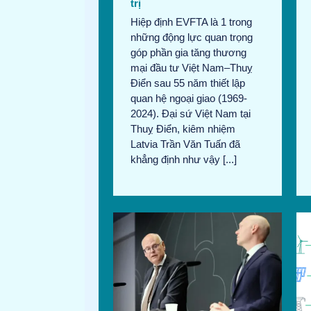
trị
Hiệp định EVFTA là 1 trong
những động lực quan trọng
góp phần gia tăng thương
mại đầu tư Việt Nam–Thuỵ
Điển sau 55 năm thiết lập
quan hệ ngoại giao (1969-
2024). Đại sứ Việt Nam tại
Thuỵ Điển, kiêm nhiệm
Latvia Trần Văn Tuấn đã
khẳng định như vậy [...]
iển có thể phải trả
H&M hợp tác với Rondo
 SEK nếu muốn xây
Energy để cách mạng hóa
ốn lò phản ứng mới
tính bền vững của dệt may
in tháng 8/2024
Tin
Bản tin tháng 8/2024
Tin