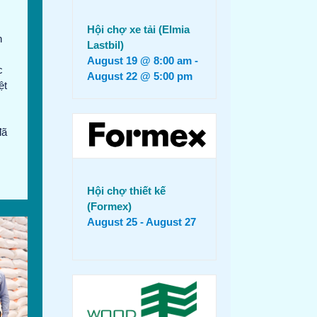
Hội chợ xe tải (Elmia
n
Lastbil)
August 19 @ 8:00 am
-
c
August 22 @ 5:00 pm
ệt
đã
Hội chợ thiết kế
(Formex)
August 25
-
August 27