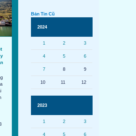
Bản Tin Cũ
2024
1
2
3
ệt
Uy
4
5
6
ần
7
8
9
ng
10
11
12
Na
i
n
2023
1
2
3
3
4
5
6