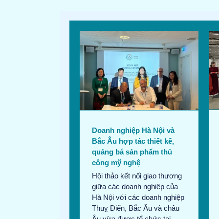
Hội chợ thủ công mỹ nghệ
 nghiệp Hà Nội và
Formex Thụy Điển 2024: Mở
 hợp tác thiết kế,
rộng thị trường cho sản
 bá sản phẩm thủ
phẩm của Hà Nội
công mỹ nghệ
Bản tin tháng 8/2024
Tin
in tháng 8/2024
Tin
thương mại
thương mại
Doanh nghiệp Hà Nội và
Bắc Âu hợp tác thiết kế,
quảng bá sản phẩm thủ
công mỹ nghệ
Hội thảo kết nối giao thương
giữa các doanh nghiệp của
Hà Nội với các doanh nghiệp
Thuỵ Điển, Bắc Âu và châu
Âu vừa được tổ chức tại