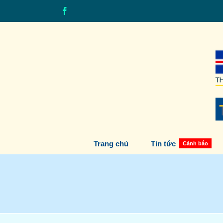
Skip
Facebook
to
content
Trang chủ
Tin tức
Cảnh báo