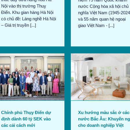
Nội vào thị trường Thuỵ
nước Cộng hòa xã hội chủ
Điển. Khu gian hàng Hà Nội
nghĩa Việt Nam (1945-2024
có chủ đề: Làng nghề Hà Nội
và 55 năm quan hệ ngoại
– Giá trị truyền [...]
giao Việt Nam - [...]
Xu hướng màu sắc ở các
nước Bắc Âu: Khuyến nghị
cho doanh nghiệp Việt Nam
Bản tin tháng 8/2024
Tin
thương mại
Chính phủ Thụy Điển dự
Xu hướng màu sắc ở các
định dành 60 tỷ SEK vào
nước Bắc Âu: Khuyến ng
các cải cách mới
cho doanh nghiệp Việt