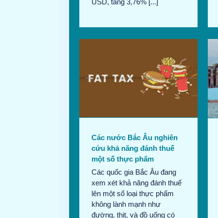
USD, tăng 3,76% [...]
ước Bắc Âu nghiên
Hãng tàu Maersk của Đan
hả năng đánh thuế
Mạch cảnh báo thách thức
t số thực phẩm
kéo dài cho ngành vận tải
in tháng 8/2024
Tin
Bản tin tháng 8/2024
Tin
thương mại
thương mại
Các nước Bắc Âu nghiên
cứu khả năng đánh thuế
một số thực phẩm
Các quốc gia Bắc Âu đang
xem xét khả năng đánh thuế
lên một số loại thực phẩm
không lành mạnh như
đường, thịt, và đồ uống có