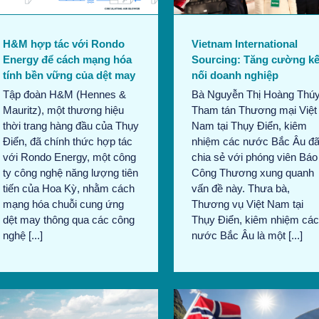
thương mại
Vietnam International
H&M hợp tác với Rondo
Sourcing: Tăng cường kế
Energy để cách mạng hóa
nối doanh nghiệp
tính bền vững của dệt may
Bà Nguyễn Thị Hoàng Thúy
Tập đoàn H&M (Hennes &
Tham tán Thương mại Việt
Mauritz), một thương hiệu
Nam tại Thụy Điển, kiêm
thời trang hàng đầu của Thụy
nhiệm các nước Bắc Âu đ
Điển, đã chính thức hợp tác
chia sẻ với phóng viên Báo
với Rondo Energy, một công
Công Thương xung quanh
ty công nghệ năng lượng tiên
vấn đề này. Thưa bà,
tiến của Hoa Kỳ, nhằm cách
Thương vụ Việt Nam tại
mạng hóa chuỗi cung ứng
Thụy Điển, kiêm nhiệm các
dệt may thông qua các công
nước Bắc Âu là một [...]
nghệ [...]