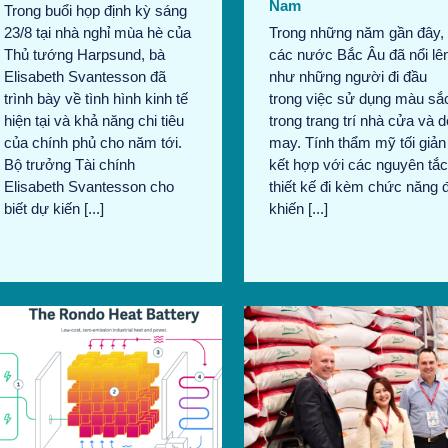
Nam
Trong buổi họp định kỳ sáng
23/8 tại nhà nghỉ mùa hè của
Trong những năm gần đây,
Thủ tướng Harpsund, bà
các nước Bắc Âu đã nổi lê
Elisabeth Svantesson đã
như những người đi đầu
trình bày về tình hình kinh tế
trong việc sử dụng màu sắ
hiện tại và khả năng chi tiêu
trong trang trí nhà cửa và d
của chính phủ cho năm tới.
may. Tính thẩm mỹ tối giản
Bộ trưởng Tài chính
kết hợp với các nguyên tắc
Elisabeth Svantesson cho
thiết kế đi kèm chức năng 
biết dự kiến [...]
khiến [...]
Vietnam International
Sourcing: Tăng cường kết
nối doanh nghiệp
Bản tin tháng 8/2024
Tin