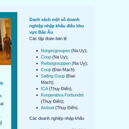
Danh sách một số doanh
nghiệp nhập khẩu điều khu
vực Bắc Âu
Các tập đoàn bán lẻ
Norgesgroupen
(Na Uy);
Coop
(Na Uy);
Reitangrouppen
(Na Uy);
Coop
(Đan Mạch)
Salling Goup
(Đan
Mạch);
nh
ICA
(Thụy Điển);
Kooperativa Forbundet
n
(Thụy Điển);
ại
Axfood
(Thụy Điển).
ề
Các doanh nghiệp nhập khẩu
kỷ