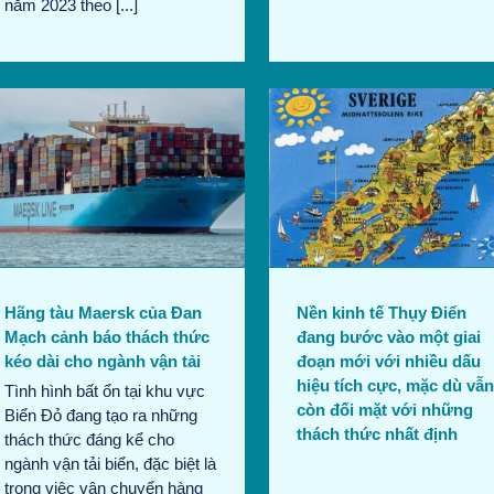
năm 2023 theo [...]
Nền kinh tế Thụy Điển đang
bước vào một giai đoạn
mới với nhiều dấu hiệu tích
cực, mặc dù vẫn còn đối
mặt với những thách thức
nhất định
Bản tin tháng 8/2024
Tin
thương mại
Hãng tàu Maersk của Đan
Nền kinh tế Thụy Điển
Mạch cảnh báo thách thức
đang bước vào một giai
kéo dài cho ngành vận tải
đoạn mới với nhiều dấu
hiệu tích cực, mặc dù vẫn
Tình hình bất ổn tại khu vực
còn đối mặt với những
Biển Đỏ đang tạo ra những
thách thức nhất định
thách thức đáng kể cho
ngành vận tải biển, đặc biệt là
trong việc vận chuyển hàng