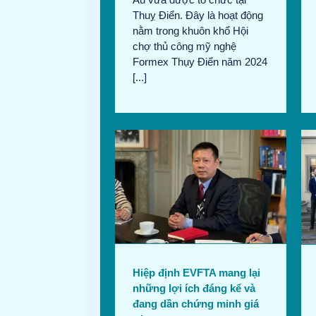
Thuỵ Điển. Đây là hoạt động
nằm trong khuôn khổ Hội
chợ thủ công mỹ nghệ
Formex Thụy Điển năm 2024
[...]
ịnh EVFTA mang lại
Chính phủ Thụy Điển dự
lợi ích đáng kể và
định dành 60 tỷ SEK vào
n chứng minh giá trị
các cải cách mới
tháng 8/2024
EVFTA
Bản tin tháng 8/2024
Tin
in thương mại
thương mại
Hiệp định EVFTA mang lại
những lợi ích đáng kể và
đang dần chứng minh giá