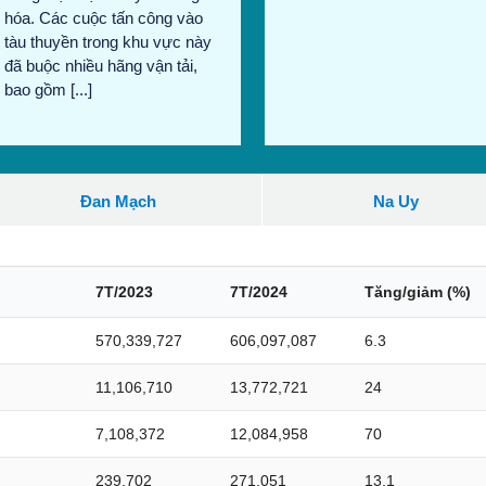
hóa. Các cuộc tấn công vào
tàu thuyền trong khu vực này
đã buộc nhiều hãng vận tải,
bao gồm [...]
Đan Mạch
Na Uy
7T/2023
7T/2024
Tăng/giảm (%)
570,339,727
606,097,087
6.3
11,106,710
13,772,721
24
7,108,372
12,084,958
70
239,702
271,051
13.1