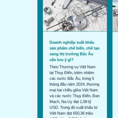
 nghiệp xuất khẩu
Chi tiết 831 mặt hàng Việt
m chế biến, chế tạo
Nam xuất khẩu sang Đan
ị trường Bắc Âu cần
Mạch trong năm 2023 và thị
lưu ý gì?
phần
in tháng 8/2024
Tin
Bản tin tháng 8/2024
Tin
thương mại
thương mại
Doanh nghiệp xuất khẩu
sản phẩm chế biến, chế tạo
sang thị trường Bắc Âu
cần lưu ý gì?
Theo Thương vụ Việt Nam
tại Thuỵ Điển, kiêm nhiệm
các nước Bắc Âu, trong 5
tháng đầu năm 2024, thương
mại hai chiều giữa Việt Nam
và các nước Thụy Điển, Đan
Mạch, Na Uy đạt 1,08 tỷ
USD. Trong đó xuất khẩu từ
Việt Nam đạt 650,36 triệu