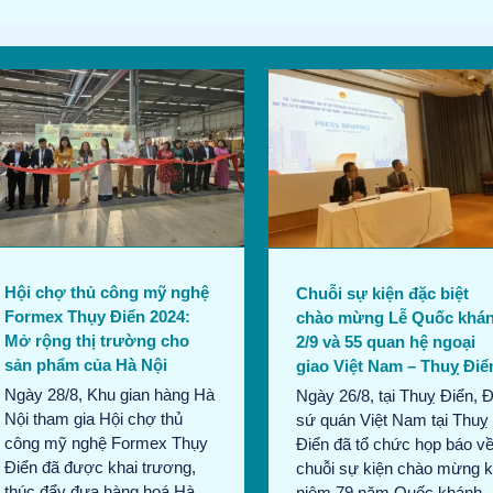
Chuỗi sự kiện đặc biệt chào
mừng Lễ Quốc khánh 2/9 và
55 quan hệ ngoại giao Việt
Nam – Thuỵ Điển
Bản tin tháng 8/2024
Tin
thương mại
Hội chợ thủ công mỹ nghệ
Chuỗi sự kiện đặc biệt
Formex Thụy Điển 2024:
chào mừng Lễ Quốc khá
Mở rộng thị trường cho
2/9 và 55 quan hệ ngoại
sản phẩm của Hà Nội
giao Việt Nam – Thuỵ Điể
Ngày 28/8, Khu gian hàng Hà
Ngày 26/8, tại Thuỵ Điển, Đ
Nội tham gia Hội chợ thủ
sứ quán Việt Nam tại Thuỵ
công mỹ nghệ Formex Thụy
Điển đã tổ chức họp báo v
Điển đã được khai trương,
chuỗi sự kiện chào mừng 
thúc đẩy đưa hàng hoá Hà
niệm 79 năm Quốc khánh